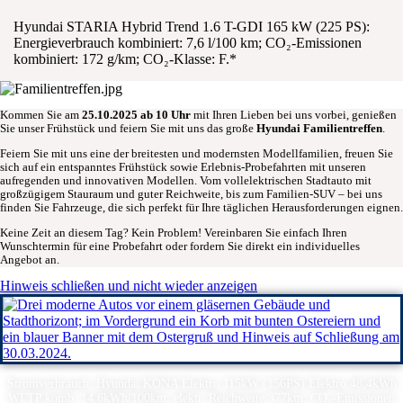
Hyundai STARIA Hybrid Trend 1.6 T-GDI 165 kW (225 PS):
Energieverbrauch kombiniert: 7,6 l/100 km; CO₂-Emissionen
kombiniert: 172 g/km; CO₂-Klasse: F.*
Kommen Sie am
25.10.2025 ab 10 Uhr
mit Ihren Lieben bei uns vorbei, genießen
Sie unser Frühstück und feiern Sie mit uns das große
Hyundai Familientreffen
.
Feiern Sie mit uns eine der breitesten und modernsten Modellfamilien, freuen Sie
sich auf ein entspanntes Frühstück sowie Erlebnis-Probefahrten mit unseren
aufregenden und innovativen Modellen. Vom vollelektrischen Stadtauto mit
großzügigem Stauraum und guter Reichweite, bis zum Familien-SUV – bei uns
finden Sie Fahrzeuge, die sich perfekt für Ihre täglichen Herausforderungen eignen.
Keine Zeit an diesem Tag? Kein Problem! Vereinbaren Sie einfach Ihren
Wunschtermin für eine Probefahrt oder fordern Sie direkt ein individuelles
Angebot an.
Hinweis schließen und nicht wieder anzeigen
Stromverbrauch: Hyundai KONA Elektro 115kW (156PS) Elektro 48,4kWh
WLTP komb. 14,6kWh/100km; elektr. Reichweite 377km; CO₂-Emissionen