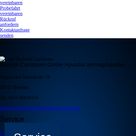
vereinbaren
Probefahrt
vereinbaren
Rückruf
anfordern
Kontaktanfrage
senden
Bobrink-Carstream GmbH Hyundai Vertragshändler
Vegesacker Heerstraße 78
28757 Bremen
Tel. 0421 696353-0
bobrink.bremen-nord@bobrink-gruppe.de
Service
Leistungen