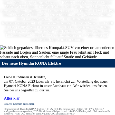
komb. 0g/km; CO₂-Effizienzklasse n.v. IONIQ 5 125kW (170PS) Elektro
58kWh WLTP komb. 16,7kWh/100km; elektr. Reichweite 384km; CO₂-
Emissionen komb. 0g/km; CO₂-Effizienzklasse n.v. IONIQ 6 111kW (151PS)
Elektro 53kWh WLTP komb. 13,9kWh/100km; elektr. Reichweite 429km;
CO₂-Emissionen komb. 0g/km; CO₂-Effizienzklasse n.v.
Kraftstoffverbrauchs-/CO₂-Emissionen Hyundai TUCSON Select 1.6 T-GDI
110kW (150PS) WLTP Kurzstrecke 8,5l/100km; Stadtrand: 6,7l/100km;
Landstraße 6,1l/100km; Autobahn 7,4l/100km; Komb. 7,0l/100km; CO₂-
Emissionen komb. 159g/km; CO₂-Effizienzklasse n.v.* Abb. zeigt ggf.
aufpreispflichtige Sonderausstattung.
Der neue Hyundai KONA Elektro
Liebe Kundinnen & Kunden,
am 07. Oktober 2023 laden wir Sie herzlichst zur Vorstellung des neuen
Hyundai KONA Elektro in unser Autohaus ein. Wir würden uns freuen,
Sie bei uns begrüßen zu dürfen.
Alles klar
Hinweis dauerhaft ausblenden
Stromverbrauch Hyundai KONA Elektro, 115 kW (156 PS) Frontantrieb Elektro, 48,4 kWh Batterie, 1-
stufiges-Reduktionsgetriebe, 17-Zoll-Leichtmetallfelgen: komb. 14,6 kWh/100 km; elekt. Reichweite volle
Batterie 377 km; CO₂-Emission komb. 0 g/km; CO₂-Effizienzklasse n.v*