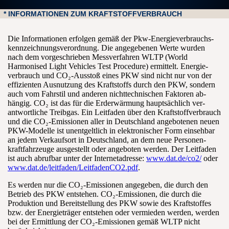
* INFORMATIONEN ZUM KRAFTSTOFFVERBRAUCH
Die Informationen erfolgen gemäß der Pkw-Energie­verbrauchs­
kennzeichnungs­verordnung. Die an­gegebenen Werte wurden
nach dem vor­geschrieben Mess­verfahren WLTP (World
Harmonised Light Vehicles Test Procedure) er­mittelt. Energie­
verbrauch und CO₂-Ausstoß eines PKW sind nicht nur von der
effizienten Aus­nutzung des Kraft­stoffs durch den PKW, sondern
auch vom Fahr­stil und anderen nicht­technischen Faktoren ab­
hängig. CO₂ ist das für die Erd­erwärmung haupt­sächlich ver­
antwortliche Treib­gas. Ein Leit­faden über den Kraft­stoff­verbrauch
und die CO₂-Emissionen aller in Deutschland an­gebotenen neuen
PKW-Modelle ist un­entgeltlich in elektronischer Form ein­sehbar
an jedem Verkaufs­ort in Deutschland, an dem neue Personen­
kraftfahrzeuge aus­gestellt oder an­geboten werden. Der Leit­faden
ist auch ab­rufbar unter der Internet­adresse:
www.dat.de/co2/
oder
www.dat.de/leitfaden/LeitfadenCO2.pdf
.
Es werden nur die CO₂-Emissionen ange­geben, die durch den
Be­trieb des PKW ent­stehen. CO₂-Emissionen, die durch die
Produktion und Bereit­stellung des PKW sowie des Kraft­stoffes
bzw. der Energie­träger ent­stehen oder ver­mieden werden, werden
bei der Er­mittlung der CO₂-Emissionen gemäß WLTP nicht