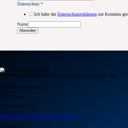
Datenschutz
*
Ich habe die
Datenschutzerklärung
zur Kenntnis g
Name
Absenden
Bobrink-Carstream GmbH Hyundai Vertragshändler
Vegesacker Heerstraße 78
28757 Bremen
Tel. 0421 696353-0
bobrink.bremen-nord@bobrink-gruppe.de
Service