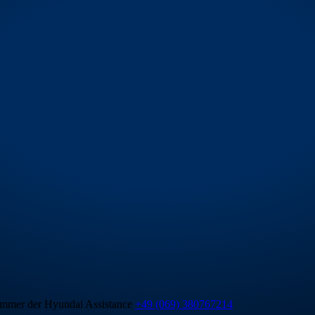
mmer der Hyundai Assistance
+49 (069) 380767214