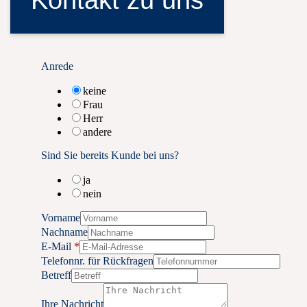
Kontakt zu uns
Kontaktformular
Anrede
keine
Frau
Herr
andere
Sind Sie bereits Kunde bei uns?
ja
nein
Vorname
Nachname
E-Mail
*
Telefonnr. für Rückfragen
Betreff
Ihre Nachricht