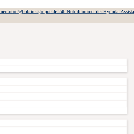
emen-nord@bobrink-gruppe.de
24h Notrufnummer der Hyundai Assist