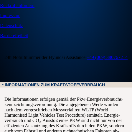
Rückruf anfordern
Impressum
Datenschutz
Barrierefreiheit
24h Notrufnummer der Hyundai Assistance
+49 (069) 380767214
* INFORMATIONEN ZUM KRAFTSTOFFVERBRAUCH
Die Informationen erfolgen gemäß der Pkw-Energie­verbrauchs­
kennzeichnungs­verordnung. Die an­gegebenen Werte wurden
nach dem vor­geschrieben Mess­verfahren WLTP (World
Harmonised Light Vehicles Test Procedure) er­mittelt. Energie­
verbrauch und CO₂-Ausstoß eines PKW sind nicht nur von der
effizienten Aus­nutzung des Kraft­stoffs durch den PKW, sondern
auch vom Fahr­stil und anderen nicht­technischen Faktoren ab­