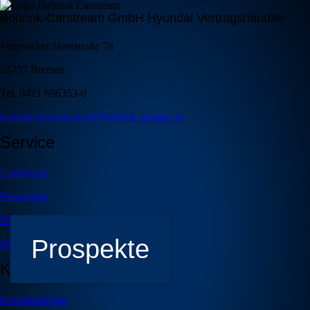
Bobrink-Carstream GmbH Hyundai Vertragshändler
Vegesacker Heerstraße 78
28757 Bremen
Tel. 0421 696353-0
bobrink.bremen-nord@bobrink-gruppe.de
Service
Leistungen
Neuwagen
Werkstatt-Leistungen
Prospekte
Stellenangebote
Kontakt
Kontaktanfrage