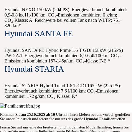
Hyundai NEXO 150 kW (204 PS): Energieverbrauch kombiniert:
0,9-0,8 kg H₂/100 km; CO₂-Emissionen kombiniert: 0 g/km;
CO₂-Klasse: A. Reichweite bei vollem Tank nach WLTP: 751-
826 km*
Hyundai SANTA FE
Hyundai SANTA FE Hybrid Prime 1.6 T-GDi 158kW (215PS)
2WD A/T Energieverbrauch kombiniert 6,9-6,4l/100km; CO₂-
Emissionen kombiniert 157-145g/km; CO₂-Klasse F-E.*
Hyundai STARIA
Hyundai STARIA Hybrid Trend 1.6 T-GDI 165 kW (225 PS):
Energieverbrauch kombiniert: 7,6 l/100 km; CO₂-Emissionen
kombiniert: 172 g/km; CO₂-Klasse: F.*
Kommen Sie am
25.10.2025 ab 10 Uhr
mit Ihren Lieben bei uns vorbei, genießen
Sie unser Frühstück und feiern Sie mit uns das große
Hyundai Familientreffen
.
Feiern Sie mit uns eine der breitesten und modernsten Modellfamilien, freuen Sie
sich auf ein entspanntes Frühstück sowie Erlebnis-Probefahrten mit unseren