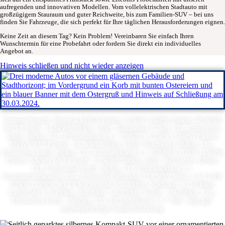
aufregenden und innovativen Modellen. Vom vollelektrischen Stadtauto mit
großzügigem Stauraum und guter Reichweite, bis zum Familien-SUV – bei uns
finden Sie Fahrzeuge, die sich perfekt für Ihre täglichen Herausforderungen eignen.
Keine Zeit an diesem Tag? Kein Problem! Vereinbaren Sie einfach Ihren
Wunschtermin für eine Probefahrt oder fordern Sie direkt ein individuelles
Angebot an.
Hinweis schließen und nicht wieder anzeigen
Stromverbrauch: Hyundai KONA Elektro 115kW (156PS) Elektro 48,4kWh
WLTP komb. 14,6kWh/100km; elektr. Reichweite 377km; CO₂-Emissionen
komb. 0g/km; CO₂-Effizienzklasse n.v. IONIQ 5 125kW (170PS) Elektro
58kWh WLTP komb. 16,7kWh/100km; elektr. Reichweite 384km; CO₂-
Emissionen komb. 0g/km; CO₂-Effizienzklasse n.v. IONIQ 6 111kW (151PS)
Elektro 53kWh WLTP komb. 13,9kWh/100km; elektr. Reichweite 429km;
CO₂-Emissionen komb. 0g/km; CO₂-Effizienzklasse n.v.
Kraftstoffverbrauchs-/CO₂-Emissionen Hyundai TUCSON Select 1.6 T-GDI
110kW (150PS) WLTP Kurzstrecke 8,5l/100km; Stadtrand: 6,7l/100km;
Landstraße 6,1l/100km; Autobahn 7,4l/100km; Komb. 7,0l/100km; CO₂-
Emissionen komb. 159g/km; CO₂-Effizienzklasse n.v.* Abb. zeigt ggf.
aufpreispflichtige Sonderausstattung.