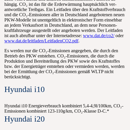
hängig. CO₂ ist das für die Erd­erwärmung haupt­sächlich ver­
antwortliche Treib­gas. Ein Leit­faden über den Kraft­stoff­verbrauch
und die CO₂-Emissionen aller in Deutschland an­gebotenen neuen
PKW-Modelle ist un­entgeltlich in elektronischer Form ein­sehbar
an jedem Verkaufs­ort in Deutschland, an dem neue Personen­
kraftfahrzeuge aus­gestellt oder an­geboten werden. Der Leit­faden
ist auch ab­rufbar unter der Internet­adresse:
www.dat.de/co2/
oder
www.dat.de/leitfaden/LeitfadenCO2.pdf
.
Es werden nur die CO₂-Emissionen ange­geben, die durch den
Be­trieb des PKW ent­stehen. CO₂-Emissionen, die durch die
Produktion und Bereit­stellung des PKW sowie des Kraft­stoffes
bzw. der Energie­träger ent­stehen oder ver­mieden werden, werden
bei der Er­mittlung der CO₂-Emissionen gemäß WLTP nicht
berücksichtigt.
Hyundai i10
Hyundai i10 Energieverbrauch kombiniert 5,4-4,9l/100km, CO₂-
Emissionen kombiniert 123-110g/km, CO₂-Klasse D-C.*
Hyundai i20