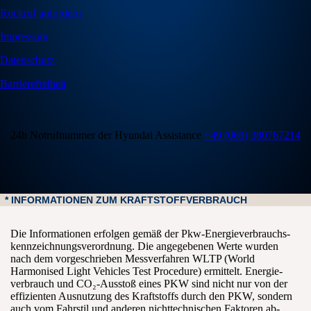
Rückruf anfordern
Impressum
Datenschutz
Barrierefreiheit
24h Notrufnummer der Hyundai Assistance
+49 (069) 380767214
* INFORMATIONEN ZUM KRAFTSTOFFVERBRAUCH
Die Informationen erfolgen gemäß der Pkw-Energie­verbrauchs­
kennzeichnungs­verordnung. Die an­gegebenen Werte wurden
nach dem vor­geschrieben Mess­verfahren WLTP (World
Harmonised Light Vehicles Test Procedure) er­mittelt. Energie­
verbrauch und CO₂-Ausstoß eines PKW sind nicht nur von der
effizienten Aus­nutzung des Kraft­stoffs durch den PKW, sondern
auch vom Fahr­stil und anderen nicht­technischen Faktoren ab­