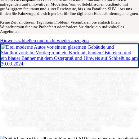
aufregenden und innovativen Modellen. Vom vollelektrischen Stadtauto mit
großzügigem Stauraum und guter Reichweite, bis zum Familien-SUV – bei uns
finden Sie Fahrzeuge, die sich perfekt für Ihre täglichen Herausforderungen eignen.
Keine Zeit an diesem Tag? Kein Problem! Vereinbaren Sie einfach Ihren
Wunschtermin für eine Probefahrt oder fordern Sie direkt ein individuelles
Angebot an.
Hinweis schließen und nicht wieder anzeigen
Stromverbrauch: Hyundai KONA Elektro 115kW (156PS) Elektro 48,4kWh
WLTP komb. 14,6kWh/100km; elektr. Reichweite 377km; CO₂-Emissionen
komb. 0g/km; CO₂-Effizienzklasse n.v. IONIQ 5 125kW (170PS) Elektro
58kWh WLTP komb. 16,7kWh/100km; elektr. Reichweite 384km; CO₂-
Emissionen komb. 0g/km; CO₂-Effizienzklasse n.v. IONIQ 6 111kW (151PS)
Elektro 53kWh WLTP komb. 13,9kWh/100km; elektr. Reichweite 429km;
CO₂-Emissionen komb. 0g/km; CO₂-Effizienzklasse n.v.
Kraftstoffverbrauchs-/CO₂-Emissionen Hyundai TUCSON Select 1.6 T-GDI
110kW (150PS) WLTP Kurzstrecke 8,5l/100km; Stadtrand: 6,7l/100km;
Landstraße 6,1l/100km; Autobahn 7,4l/100km; Komb. 7,0l/100km; CO₂-
Emissionen komb. 159g/km; CO₂-Effizienzklasse n.v.* Abb. zeigt ggf.
aufpreispflichtige Sonderausstattung.