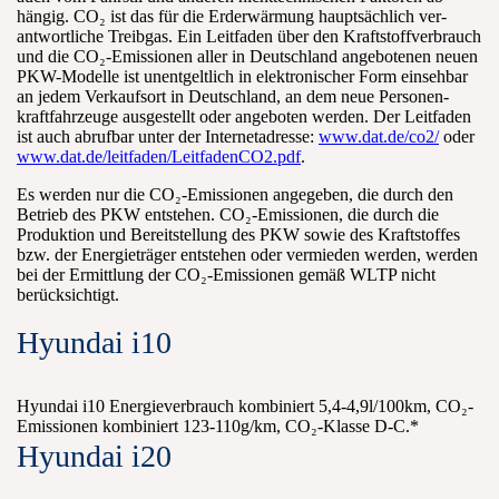
hängig. CO₂ ist das für die Erd­erwärmung haupt­sächlich ver­
antwortliche Treib­gas. Ein Leit­faden über den Kraft­stoff­verbrauch
und die CO₂-Emissionen aller in Deutschland an­gebotenen neuen
PKW-Modelle ist un­entgeltlich in elektronischer Form ein­sehbar
an jedem Verkaufs­ort in Deutschland, an dem neue Personen­
kraftfahrzeuge aus­gestellt oder an­geboten werden. Der Leit­faden
ist auch ab­rufbar unter der Internet­adresse:
www.dat.de/co2/
oder
www.dat.de/leitfaden/LeitfadenCO2.pdf
.
Es werden nur die CO₂-Emissionen ange­geben, die durch den
Be­trieb des PKW ent­stehen. CO₂-Emissionen, die durch die
Produktion und Bereit­stellung des PKW sowie des Kraft­stoffes
bzw. der Energie­träger ent­stehen oder ver­mieden werden, werden
bei der Er­mittlung der CO₂-Emissionen gemäß WLTP nicht
berücksichtigt.
Hyundai i10
Hyundai i10 Energieverbrauch kombiniert 5,4-4,9l/100km, CO₂-
Emissionen kombiniert 123-110g/km, CO₂-Klasse D-C.*
Hyundai i20