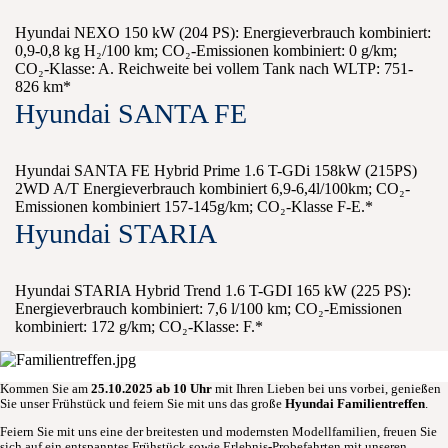
Hyundai NEXO 150 kW (204 PS): Energieverbrauch kombiniert:
0,9-0,8 kg H₂/100 km; CO₂-Emissionen kombiniert: 0 g/km;
CO₂-Klasse: A. Reichweite bei vollem Tank nach WLTP: 751-
826 km*
Hyundai SANTA FE
Hyundai SANTA FE Hybrid Prime 1.6 T-GDi 158kW (215PS)
2WD A/T Energieverbrauch kombiniert 6,9-6,4l/100km; CO₂-
Emissionen kombiniert 157-145g/km; CO₂-Klasse F-E.*
Hyundai STARIA
Hyundai STARIA Hybrid Trend 1.6 T-GDI 165 kW (225 PS):
Energieverbrauch kombiniert: 7,6 l/100 km; CO₂-Emissionen
kombiniert: 172 g/km; CO₂-Klasse: F.*
Kommen Sie am
25.10.2025 ab 10 Uhr
mit Ihren Lieben bei uns vorbei, genießen
Sie unser Frühstück und feiern Sie mit uns das große
Hyundai Familientreffen
.
Feiern Sie mit uns eine der breitesten und modernsten Modellfamilien, freuen Sie
sich auf ein entspanntes Frühstück sowie Erlebnis-Probefahrten mit unseren