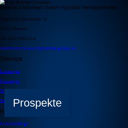
Bobrink-Carstream GmbH Hyundai Vertragshändler
Vegesacker Heerstraße 78
28757 Bremen
Tel. 0421 696353-0
bobrink.bremen-nord@bobrink-gruppe.de
Service
Leistungen
Neuwagen
Werkstatt-Leistungen
Prospekte
Stellenangebote
Kontakt
Kontaktanfrage