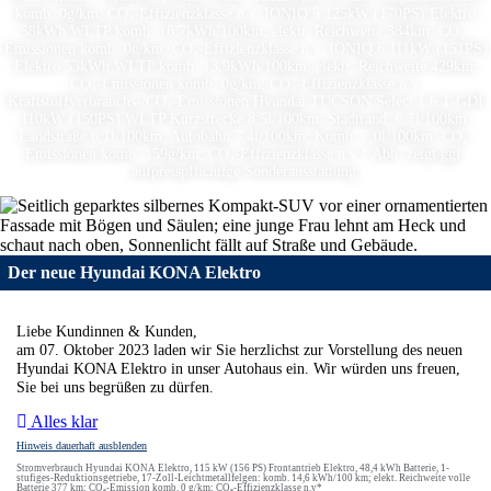
komb. 0g/km; CO₂-Effizienzklasse n.v. IONIQ 5 125kW (170PS) Elektro
58kWh WLTP komb. 16,7kWh/100km; elektr. Reichweite 384km; CO₂-
Emissionen komb. 0g/km; CO₂-Effizienzklasse n.v. IONIQ 6 111kW (151PS)
Elektro 53kWh WLTP komb. 13,9kWh/100km; elektr. Reichweite 429km;
CO₂-Emissionen komb. 0g/km; CO₂-Effizienzklasse n.v.
Kraftstoffverbrauchs-/CO₂-Emissionen Hyundai TUCSON Select 1.6 T-GDI
110kW (150PS) WLTP Kurzstrecke 8,5l/100km; Stadtrand: 6,7l/100km;
Landstraße 6,1l/100km; Autobahn 7,4l/100km; Komb. 7,0l/100km; CO₂-
Emissionen komb. 159g/km; CO₂-Effizienzklasse n.v.* Abb. zeigt ggf.
aufpreispflichtige Sonderausstattung.
Der neue Hyundai KONA Elektro
Liebe Kundinnen & Kunden,
am 07. Oktober 2023 laden wir Sie herzlichst zur Vorstellung des neuen
Hyundai KONA Elektro in unser Autohaus ein. Wir würden uns freuen,
Sie bei uns begrüßen zu dürfen.
Alles klar
Hinweis dauerhaft ausblenden
Stromverbrauch Hyundai KONA Elektro, 115 kW (156 PS) Frontantrieb Elektro, 48,4 kWh Batterie, 1-
stufiges-Reduktionsgetriebe, 17-Zoll-Leichtmetallfelgen: komb. 14,6 kWh/100 km; elekt. Reichweite volle
Batterie 377 km; CO₂-Emission komb. 0 g/km; CO₂-Effizienzklasse n.v*