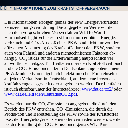
* INFORMATIONEN ZUM KRAFTSTOFFVERBRAUCH
Die Informationen erfolgen gemäß der Pkw-Energie­verbrauchs­
kennzeichnungs­verordnung. Die an­gegebenen Werte wurden
nach dem vor­geschrieben Mess­verfahren WLTP (World
Harmonised Light Vehicles Test Procedure) er­mittelt. Energie­
verbrauch und CO₂-Ausstoß eines PKW sind nicht nur von der
effizienten Aus­nutzung des Kraft­stoffs durch den PKW, sondern
auch vom Fahr­stil und anderen nicht­technischen Faktoren ab­
hängig. CO₂ ist das für die Erd­erwärmung haupt­sächlich ver­
antwortliche Treib­gas. Ein Leit­faden über den Kraft­stoff­verbrauch
und die CO₂-Emissionen aller in Deutschland an­gebotenen neuen
PKW-Modelle ist un­entgeltlich in elektronischer Form ein­sehbar
an jedem Verkaufs­ort in Deutschland, an dem neue Personen­
kraftfahrzeuge aus­gestellt oder an­geboten werden. Der Leit­faden
ist auch ab­rufbar unter der Internet­adresse:
www.dat.de/co2/
oder
www.dat.de/leitfaden/LeitfadenCO2.pdf
.
Es werden nur die CO₂-Emissionen ange­geben, die durch den
Be­trieb des PKW ent­stehen. CO₂-Emissionen, die durch die
Produktion und Bereit­stellung des PKW sowie des Kraft­stoffes
bzw. der Energie­träger ent­stehen oder ver­mieden werden, werden
bei der Er­mittlung der CO₂-Emissionen gemäß WLTP nicht