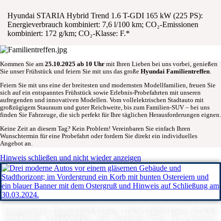
Hyundai STARIA Hybrid Trend 1.6 T-GDI 165 kW (225 PS):
Energieverbrauch kombiniert: 7,6 l/100 km; CO₂-Emissionen
kombiniert: 172 g/km; CO₂-Klasse: F.*
Kommen Sie am
25.10.2025 ab 10 Uhr
mit Ihren Lieben bei uns vorbei, genießen
Sie unser Frühstück und feiern Sie mit uns das große
Hyundai Familientreffen
.
Feiern Sie mit uns eine der breitesten und modernsten Modellfamilien, freuen Sie
sich auf ein entspanntes Frühstück sowie Erlebnis-Probefahrten mit unseren
aufregenden und innovativen Modellen. Vom vollelektrischen Stadtauto mit
großzügigem Stauraum und guter Reichweite, bis zum Familien-SUV – bei uns
finden Sie Fahrzeuge, die sich perfekt für Ihre täglichen Herausforderungen eignen.
Keine Zeit an diesem Tag? Kein Problem! Vereinbaren Sie einfach Ihren
Wunschtermin für eine Probefahrt oder fordern Sie direkt ein individuelles
Angebot an.
Hinweis schließen und nicht wieder anzeigen
Stromverbrauch: Hyundai KONA Elektro 115kW (156PS) Elektro 48,4kWh
WLTP komb. 14,6kWh/100km; elektr. Reichweite 377km; CO₂-Emissionen