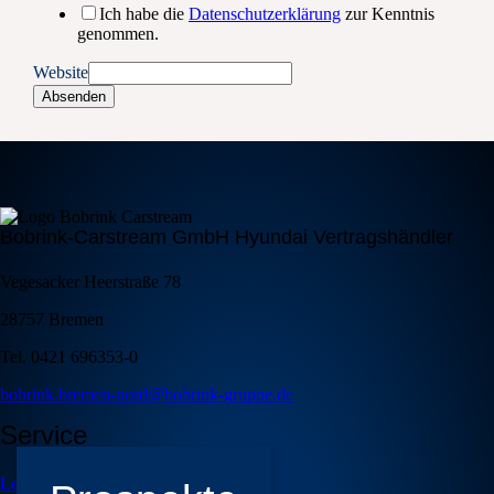
Ich habe die
Datenschutzerklärung
zur Kenntnis
genommen.
Website
Absenden
Bobrink-Carstream GmbH Hyundai Vertragshändler
Vegesacker Heerstraße 78
28757 Bremen
Tel. 0421 696353-0
bobrink.bremen-nord@bobrink-gruppe.de
Service
Leistungen