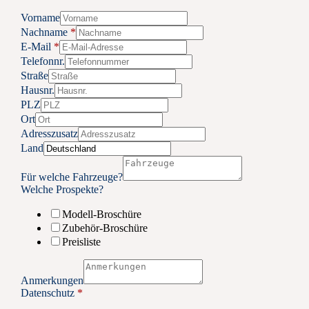
Vorname
Nachname
*
E-Mail
*
Telefonnr.
Straße
Hausnr.
PLZ
Ort
Adresszusatz
Land
Für welche Fahrzeuge?
Welche Prospekte?
Modell-Broschüre
Zubehör-Broschüre
Preisliste
Anmerkungen
Datenschutz
*