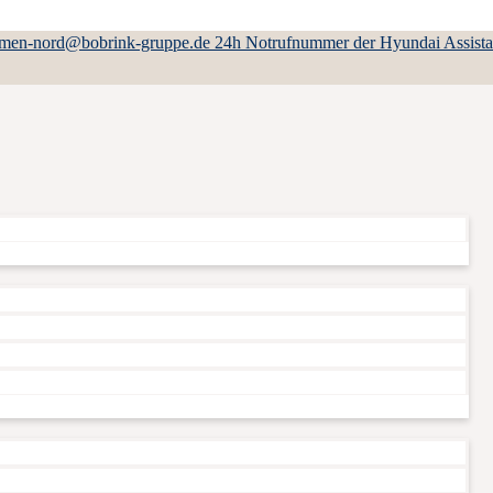
emen-nord@bobrink-gruppe.de
24h Notrufnummer der Hyundai Assist