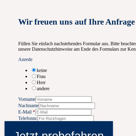
Wir freuen uns auf Ihre Anfrage
Füllen Sie einfach nachstehendes Formular aus. Bitte beachte
unsere Datenschutzhinweise am Ende des Formulars zur Kenn
Anrede
keine
Frau
Herr
andere
Vorname
Nachname
E-Mail
*
Telefonnr.
Wunschfahrzeug
i10