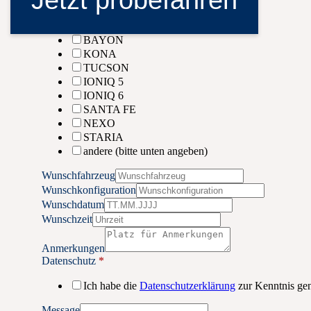
Jetzt probefahren
i20
i30
BAYON
KONA
TUCSON
IONIQ 5
IONIQ 6
SANTA FE
NEXO
STARIA
andere (bitte unten angeben)
Wunschfahrzeug
Wunschkonfiguration
Wunschdatum
Wunschzeit
Anmerkungen
Datenschutz
*
Ich habe die
Datenschutzerklärung
zur Kenntnis g
Message