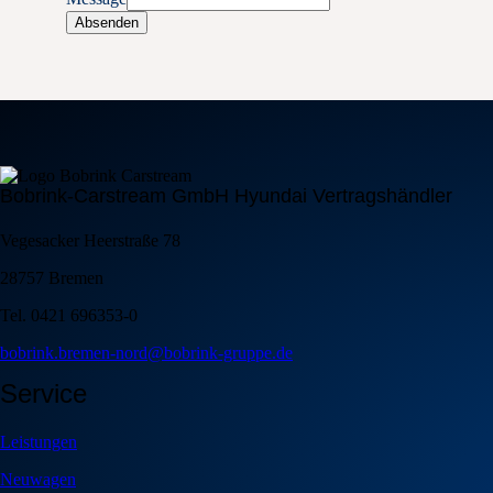
Absenden
Bobrink-Carstream GmbH Hyundai Vertragshändler
Vegesacker Heerstraße 78
28757 Bremen
Tel. 0421 696353-0
bobrink.bremen-nord@bobrink-gruppe.de
Service
Leistungen
Neuwagen