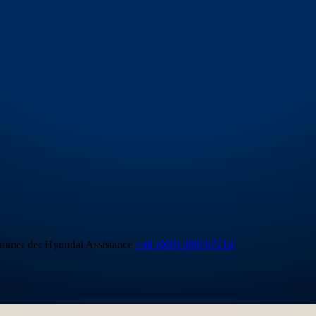
mmer der Hyundai Assistance
+49 (069) 380767214